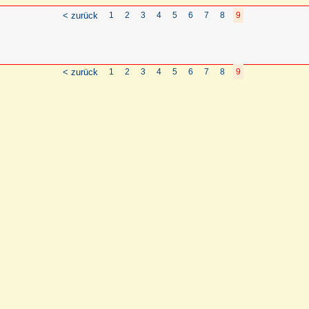
< zurück
1
2
3
4
5
6
7
8
9
< zurück
1
2
3
4
5
6
7
8
9