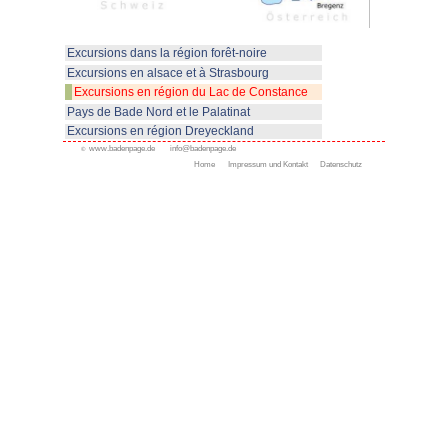
> Ile de Mainau
- l'ile aux fleurs
> Les chutes du Rhin près de
Schaffhausen