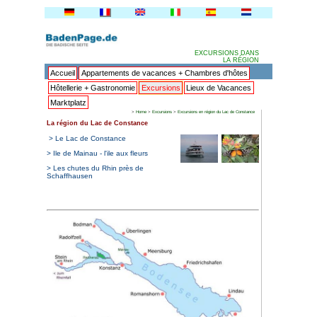
Accueil
Appartements de va
Hôtellerie + Gastronomie
Ex
Marktplatz
>
Home
>
La région du Lac de Constance
> Le Lac de Constance