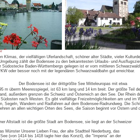
n!
n Klimas, der vielfältigen Uferlandschaft, schöner alter Städte, vieler Kultur
 Umgebung zählt der Bodensee zu den bekanntesten Urlaubs- und Ausflugsziel
er Südostecke Baden-Württembergs gelegen ist er vom mittleren Schwarzwald 
KW oder besser noch mit der legendären Schwarzwaldbahn gut erreichbar.
Der Bodensee ist der drittgrößte See Mitteleuropas mit etwa
 395 m überm Meeresspiegel, ist 63 km lang und 14 km breit. Der größte Teil d
and, außerdem grenzen die Schweiz und Österreich an den See. Der Rhein du
Südosten nach Westen. Es gibt vielfältige Freizeitmöglichkeiten am und im 
, Segeln, Wandern und Radfahren auf dem Bodensee-Radrundweg. Die Schif
ehren an allen wichtigen Orten des Sees, die Saison beginnt vor Ostern und d
er Altstadt ist die größte Stadt am Bodensee, sie liegt an der Schweizer
as Münster Unserer Lieben Frau, der alte Stadtteil Niederburg, das
ee (von 1414 bis 1418 tagte hier das Konzil), die "Imperia" an der