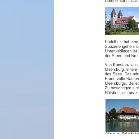
Hafeneinfahrt, das
Radolfzell hat ein
Spazierengehen: di
Unteruhldingen ist
der Stein- und Bron
Von Konstanz aus 
Meersburg, einem d
des Sees. Das mitt
Prachtvolle Baute
Meersburgs. Belieb
Zu besichtigen sin
Hülshoff, die bis z
Bilderschau: Bild anklicke