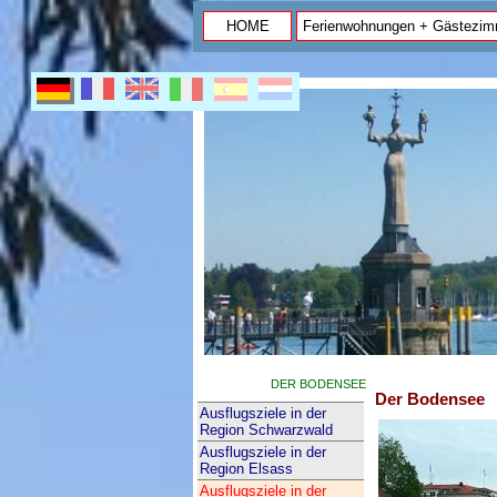
HOME
Ferienwohnungen + Gästezim
DER BODENSEE
Der Bodensee
Ausflugsziele in der
Region Schwarzwald
Ausflugsziele in der
Region Elsass
Ausflugsziele in der