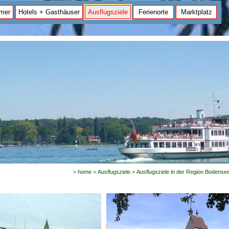
mer
Hotels + Gasthäuser
Ausflugsziele
Ferienorte
Marktplatz
>
home
>
Ausflugsziele
>
Ausflugsziele in der Region Bodense