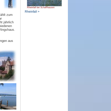
Rheinfall bei Schaffhausen
Rheinfall >
zählt zum
ar
t jährlich
hiedenen
lingshaus.
ungen aus