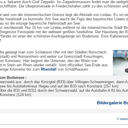
t u.a. bekannt durch Graf Zeppelin. Im Zeppelinmuseum findet man die weltgr
chifffahrt. Die Uferpromenade in Friedrichshafen zählt zu den schönsten und
ht weit von der österreichischen Grenze liegt die Altstadt von Lindau. Es ist rei
der Inselstadt zu bummeln. Am See wacht die Figur des bayerischen Löwen ü
dau ist die einzige bayerische Hafenstadt am See.
st reichbemalt. Nur 10 km von Lindau entfernt ist die österreichische Stadt B
Bregenzer Festspiele mit der weltweit größten Seebühne. Der Hausberg der B
fänder ist einer der schönsten Ausflugsberge am Bodensee. Eine Kabinensei
f.
lta gelangt man zum Schweizer Ufer mit den Städten Rorschach,
stadt) und Romanshorn und weiter zur Grenzstadt Kreuzlingen,
on Konstanz. Hier beginnt der Untersee, den der Rhein von
in Stein am Rhein wieder verläßt. Vom offiziellen See-Ende aus
wenige Kilometer bis zum
Rheinfall
von Schaffhausen.
um Bodensee :
arzwald aus: durch das Kinzigtal (B33) über Villingen-Schwenningen, dann 
nsee bis Autobahnkreuz Hegau und auf der B33 nach Konstanz (157 km)
 Über die B31 und B311 durch den Schwarzwald, auf die Autobahn A 81 bis Au
Konstanz (124 km)
Bildergalerie 
© www.