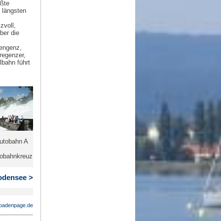
ößte
 längsten
zvoll,
ber die
rengenz,
regenzer,
lbahn führt
Autobahn A
tobahnkreuz
Bodensee >
badenpage.de