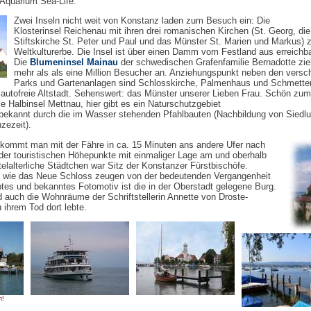
 Aquarium Sea-Life.
Zwei Inseln nicht weit von Konstanz laden zum Besuch ein: Die
Klosterinsel Reichenau mit ihren drei romanischen Kirchen (St. Georg, die
Stiftskirche St. Peter und Paul und das Münster St. Marien und Markus) 
Weltkulturerbe. Die Insel ist über einen Damm vom Festland aus erreichb
Die
Blumeninsel Mainau
der schwedischen Grafenfamilie Bernadotte zieh
mehr als als eine Million Besucher an. Anziehungspunkt neben den versc
Parks und Gartenanlagen sind Schlosskirche, Palmenhaus und Schmetter
e autofreie Altstadt. Sehenswert: das Münster unserer Lieben Frau. Schön zum
e Halbinsel Mettnau, hier gibt es ein Naturschutzgebiet
 bekannt durch die im Wasser stehenden Pfahlbauten (Nachbildung von Siedl
zezeit).
kommt man mit der Fähre in ca. 15 Minuten ans andere Ufer nach
er touristischen Höhepunkte mit einmaliger Lage am und oberhalb
elalterliche Städtchen war Sitz der Konstanzer Fürstbischöfe.
n wie das Neue Schloss zeugen von der bedeutenden Vergangenheit
tes und bekanntes Fotomotiv ist die in der Oberstadt gelegene Burg.
d auch die Wohnräume der Schriftstellerin Annette von Droste-
u ihrem Tod dort lebte.
n!