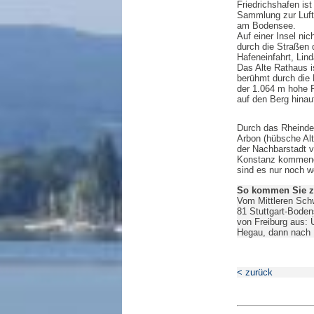
Friedrichshafen is
Sammlung zur Lufts
am Bodensee.
Auf einer Insel nic
durch die Straßen 
Hafeneinfahrt, Lin
Das Alte Rathaus i
berühmt durch die 
der 1.064 m hohe P
auf den Berg hinau
Durch das Rheinde
Arbon (hübsche Alt
der Nachbarstadt v
Konstanz kommend 
sind es nur noch 
So kommen Sie z
Vom Mittleren Schw
81 Stuttgart-Bode
von Freiburg aus:
Hegau, dann nach 
< zurück