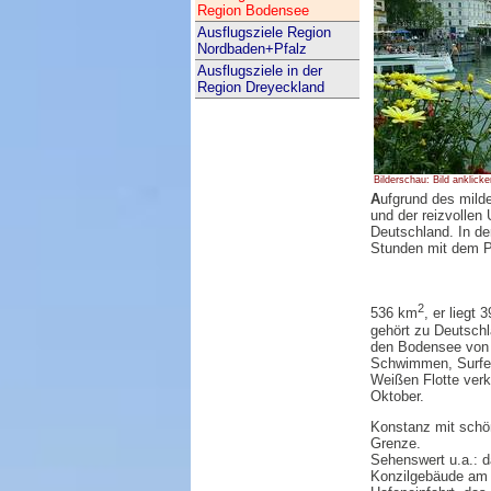
Region Bodensee
Ausflugsziele Region
Nordbaden+Pfalz
Ausflugsziele in der
Region Dreyeckland
Bilderschau: Bild anklicke
A
ufgrund des milde
und der reizvollen
Deutschland. In d
Stunden mit dem P
2
536 km
, er liegt
gehört zu Deutschl
den Bodensee von 
Schwimmen, Surfen
Weißen Flotte verk
Oktober.
Konstanz mit schön
Grenze.
Sehenswert u.a.: d
Konzilgebäude am S