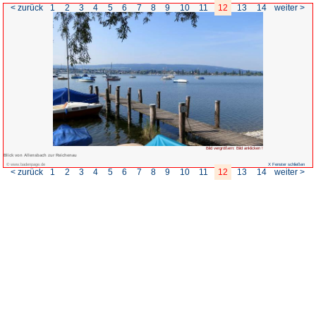
< zurück
1
2
3
4
5
6
7