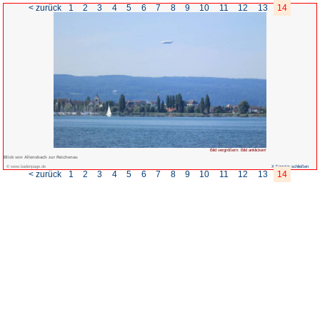
< zurück
1
2
3
4
5
6