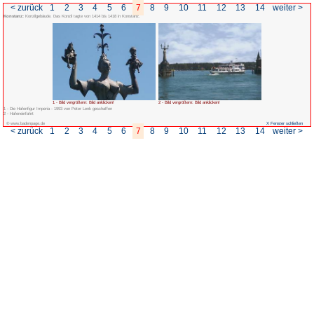
< zurück
1
2
3
4
5
6
7
Konstanz:
Konzilgebäude. Das Konzil tagte von 1414 bis 1418 in Konstanz.
1 - Bild vergrößern: Bild anklicken!
1 - Die Hafenfigur Imperia - 1993 von Peter Lenk geschaffen
2 - Hafeneinfahrt
© www.badenpage.de
< zurück
1
2
3
4
5
6
7