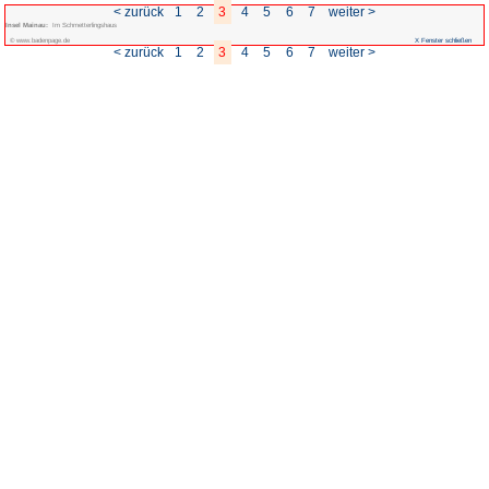
< zurück
1
2
3
Insel Mainau:
Im Schmetterlingshaus
© www.badenpage.de
< zurück
1
2
3