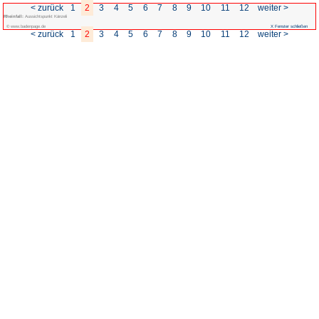
< zurück
1
2
3
4
5
6
Rheinfall:
Aussichtspunkt Känzeli
© www.badenpage.de
< zurück
1
2
3
4
5
6