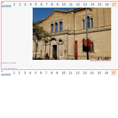
<
1
2
3
4
5
6
7
8
zurück