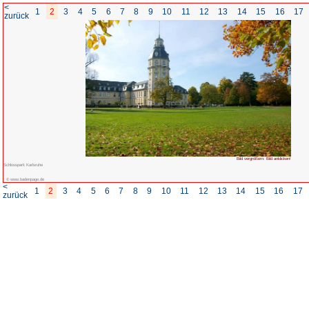
<
1
2
3
4
5
6
7
8
zurück