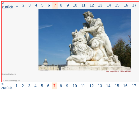
<
1
2
3
4
5
6
7
8
zurück