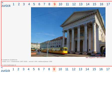
<
1
2
3
4
5
6
7
8
zurück