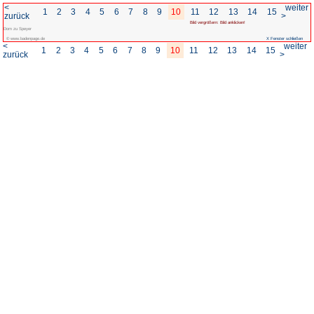
<
1
2
3
4
5
6
7
8
zurück
Dom zu Speyer
© www.badenpage.de
<
1
2
3
4
5
6
7
8
zurück