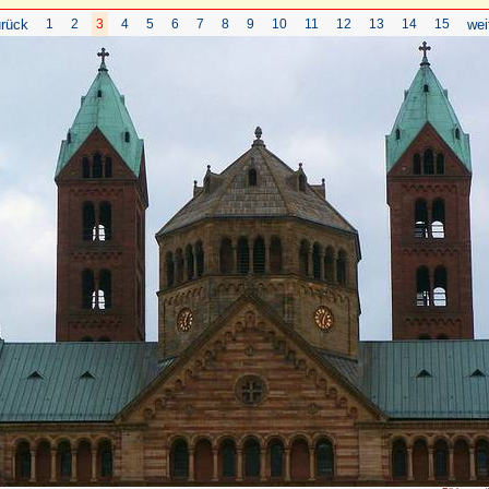
rück
1
2
3
4
5
6
7
8
9
10
11
12
13
14
15
wei