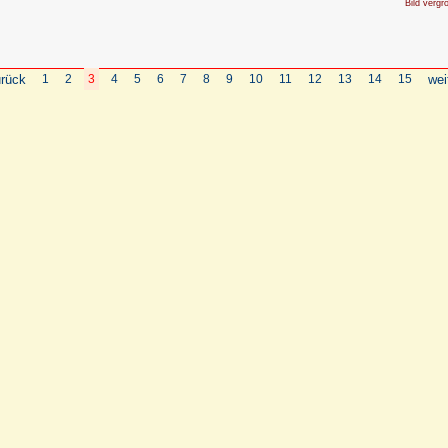
Bild vergr
rück
1
2
3
4
5
6
7
8
9
10
11
12
13
14
15
wei