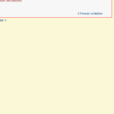
ößern: Bild anklicken!
X Fenster schließen
ter >