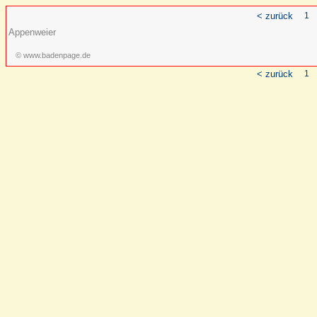
< zurück
1
Appenweier
© www.badenpage.de
< zurück
1