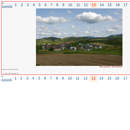
<
1
2
3
4
5
6
7
8
zurück