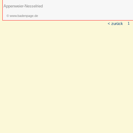
Appenweier-Nesselried
© www.badenpage.de
< zurück
1