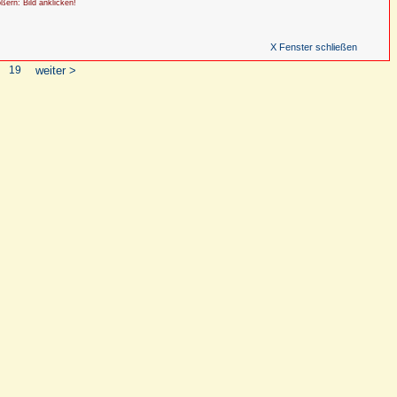
ößern: Bild anklicken!
X Fenster schließen
19
weiter >