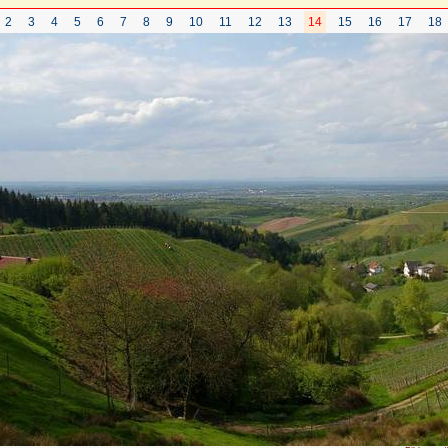
2
3
4
5
6
7
8
9
10
11
12
13
14
15
16
17
18