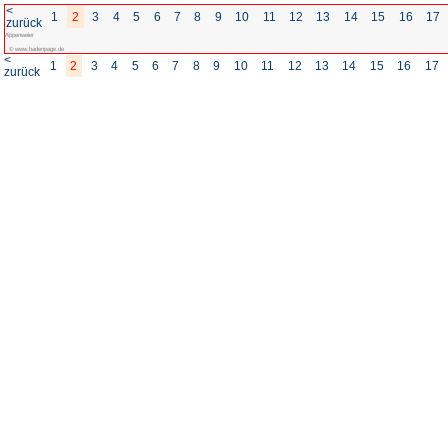
<
1
2
3
4
5
6
7
8
zurück
Appenweier
© www.badenpage.de
<
1
2
3
4
5
6
7
8
zurück