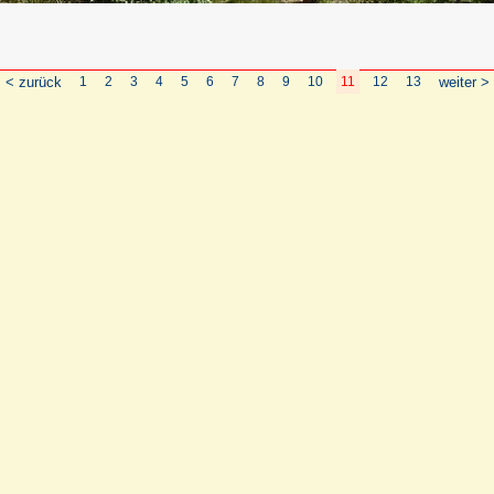
< zurück
1
2
3
4
5
6
7
8
9
10
11
12
13
weiter >