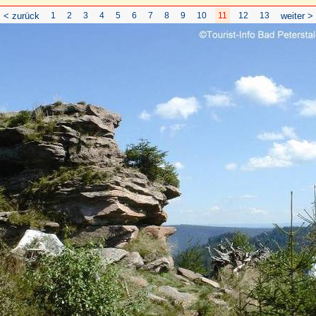
< zurück
1
2
3
4
5
6
7
8
9
10
11
12
13
weiter >