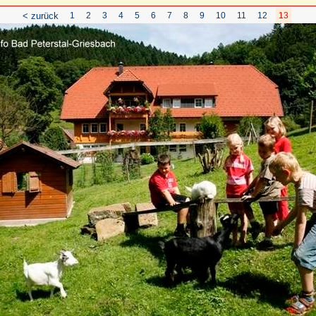
< zurück
1
2
3
4
5
6
7
8
9
10
11
12
13