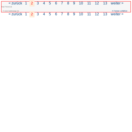
< zurück
1
2
3
4
5
6
7
Bad Peterstal
© www.badenpage.de
< zurück
1
2
3
4
5
6
7