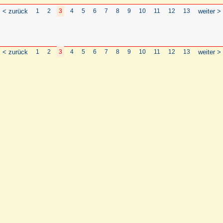
< zurück
1
2
3
4
5
6
7
8
9
10
11
12
13
weiter >
< zurück
1
2
3
4
5
6
7
8
9
10
11
12
13
weiter >