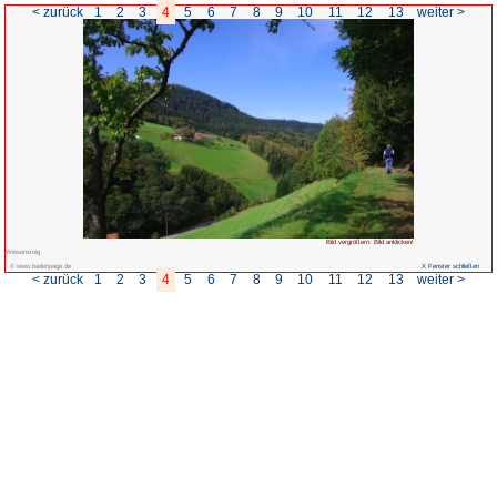
< zurück
1
2
3
4
5
6
7