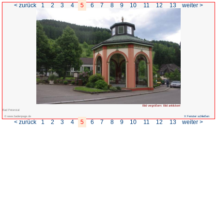
< zurück
1
2
3
4
5
6
7