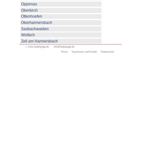
théâtrales aux soirées dansantes
vacances. En hiver, des pistes d
qu'un merveilleux réseau de pis
Kniebis sont à votre disposition
randonnée balisés et bien entr
Galerie d’images: cliquez sur l'image!
Galerie d’im
La météo
à Bad Rippoldsau-Schap