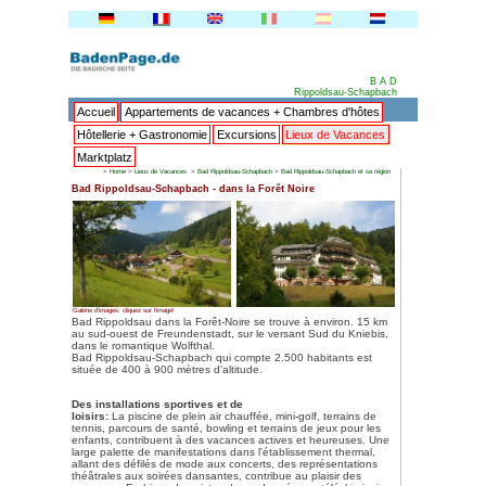
Accueil
Appartements de va
Hôtellerie + Gastronomie
Ex
Marktplatz
>
Home
>
Lieux de Vacances
>
Bad Rippold
Bad Rippoldsau-Schapbach - dan