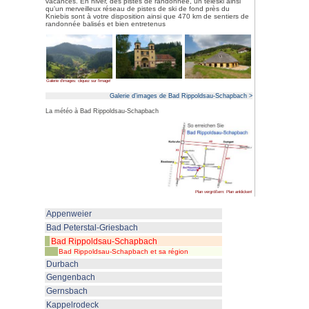
Galerie d’images: cliquez sur l'image!
Bad Rippoldsau dans la Forêt-No
au sud-ouest de Freundenstadt, 
dans le romantique Wolfthal.
Bad Rippoldsau-Schapbach qui 
située de 400 à 900 mètres d'alt
Des installations sportives et 
loisirs:
La piscine de plein air ch
tennis, parcours de santé, bowlin
enfants, contribuent à des vaca
large palette de manifestations 
allant des défilés de mode aux 