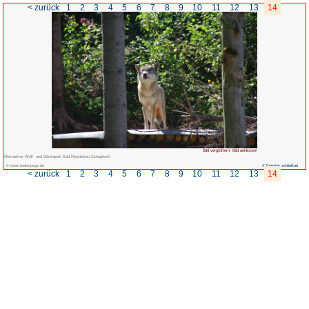
< zurück
1
2
3
4
5
6