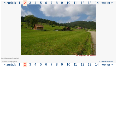
< zurück
1
2
3
4
5
6
7