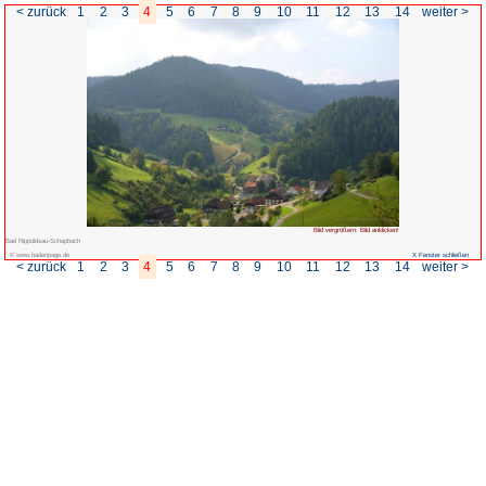
< zurück
1
2
3
4
5
6
7