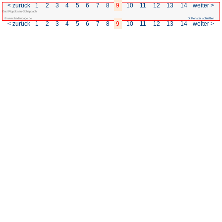
< zurück
1
2
3
4
5
6
7
Bad Rippoldsau-Schapbach
© www.badenpage.de
< zurück
1
2
3
4
5
6
7