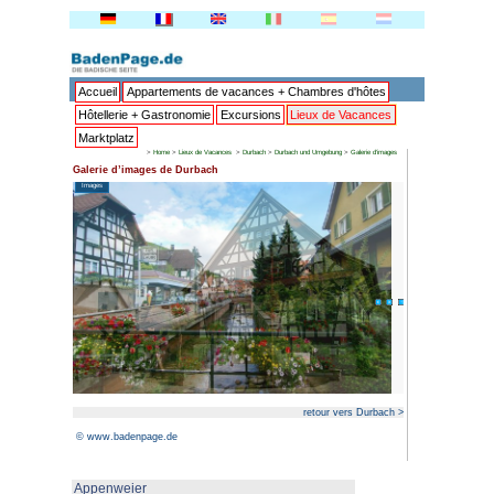
Accueil
Appartements de va
Hôtellerie + Gastronomie
Ex
Marktplatz
>
Home
>
Lieux de Vacances
Galerie d’images de Durbach
Images