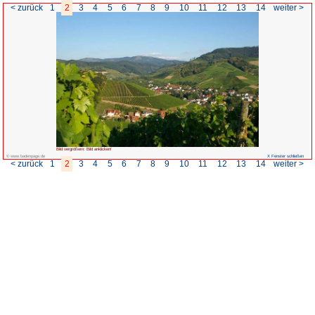
< zurück
1
2
3
4
5
6
7
Bild vergrößern: Bild anklicken!