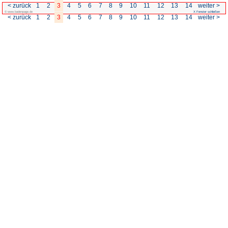
< zurück
1
2
3
4
5
6
7
© www.badenpage.de
< zurück
1
2
3
4
5
6
7