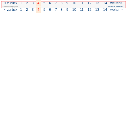
< zurück
1
2
3
4
5
6
7
© www.badenpage.de
< zurück
1
2
3
4
5
6
7