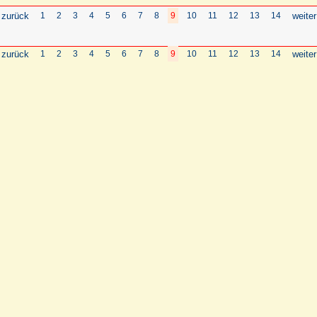
 zurück
1
2
3
4
5
6
7
8
9
10
11
12
13
14
weiter
 zurück
1
2
3
4
5
6
7
8
9
10
11
12
13
14
weiter