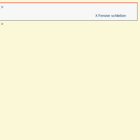
 >
X Fenster schließen
 >