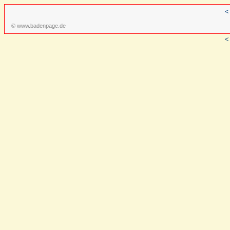
<
© www.badenpage.de
<