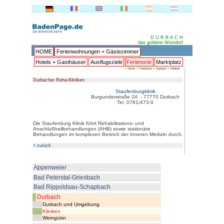
HOME
Ferienwohnungen + 
Hotels + Gasthäuser
Ausflu
Durbacher Reha-Kliniken
Burgun