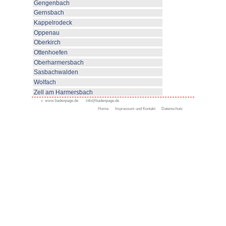
Die Staufenburg Klinik führt Reh
Anschlußheilbehandlungen (AHB
Behandlungen im komplexen Ber
< zurück
Appenweier
Bad Peterstal-Griesbach
Bad Rippoldsau-Schapbac
Durbach
Durbach und Umgebung
Kliniken