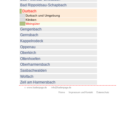
Durbacher Winz
Nachtweide 2 - 77770 Du
Weingut A
Lautenbach 2 - 77770 D
Weingut Hei
Sendelbach 16 - 77770 D
< zurück
Appenweier