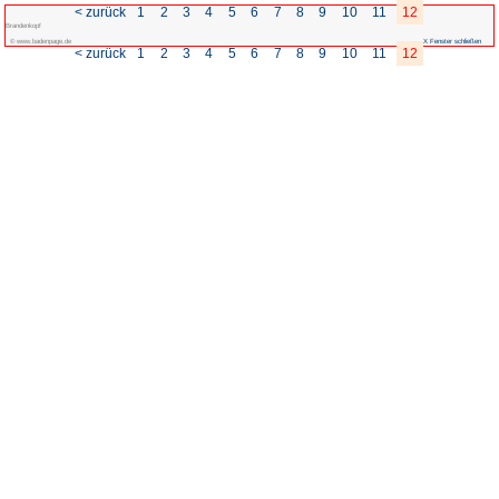
< zurück
1
2
3
4
5
Brandenkopf
© www.badenpage.de
< zurück
1
2
3
4
5