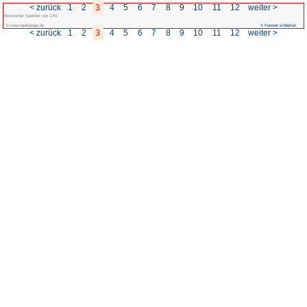
< zurück
1
2
3
4
5
6
Historischer Speicher von 1761
© www.badenpage.de
< zurück
1
2
3
4
5
6