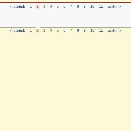
< zurück
1
2
3
4
5
6
7
8
9
10
11
weiter >
< zurück
1
2
3
4
5
6
7
8
9
10
11
weiter >