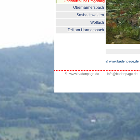
Ottenhöfen und Umgebung
Oberharmersbach
Sasbachwalden
Wolfach
Zell am Harmersbach
© www.badenpage.de
©
www.badenpage.de
info@badenpage.de