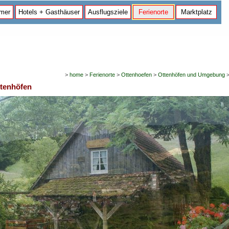
mer
Hotels + Gasthäuser
Ausflugsziele
Ferienorte
Marktplatz
>
home
>
Ferienorte
>
Ottenhoefen
>
Ottenhöfen und Umgebung
ttenhöfen