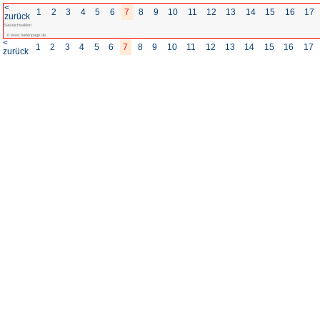
<
1
2
3
4
5
6
7
8
zurück
Sasbachwalden
© www.badenpage.de
<
1
2
3
4
5
6
7
8
zurück