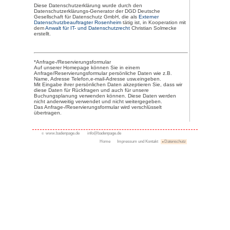
die Empfänger oder Ka
gegenüber denen die 
offengelegt worden sin
insbesondere bei Empfän
internationalen Organis
falls möglich die geplant
personenbezogenen Dat
falls dies nicht möglich is
Festlegung dieser Daue
das Bestehen eines Rec
Löschung der sie betr
Daten oder auf Einschr
den Verantwortlichen o
gegen diese Verarbeitu
das Bestehen eines Bes
Aufsichtsbehörde
wenn die personenbezo
betroffenen Person erh
Informationen über die 