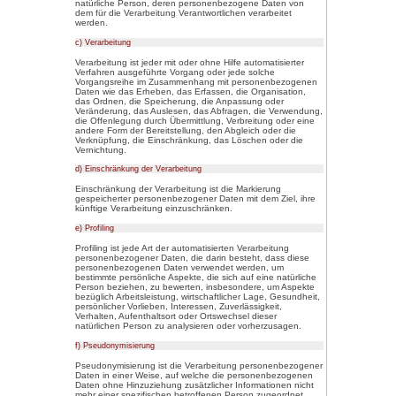
Die Badenpage GmbH hat als für
Verantwortlicher zahlreiche tec
Maßnahmen umgesetzt, um einen
der über diese Internetseite v
Daten sicherzustellen. Dennoch
Datenübertragungen grundsätzli
sodass ein absoluter Schutz nic
Aus diesem Grund steht es jeder
personenbezogene Daten auch a
beispielsweise telefonisch, an u
1. Begriffsbestimmungen
Die Datenschutzerklärung der
Begrifflichkeiten, die durch den
Verordnungsgeber beim Erlass d
Grundverordnung (DS-GVO) ver
Datenschutzerklärung soll sowohl
für unsere Kunden und Geschäft