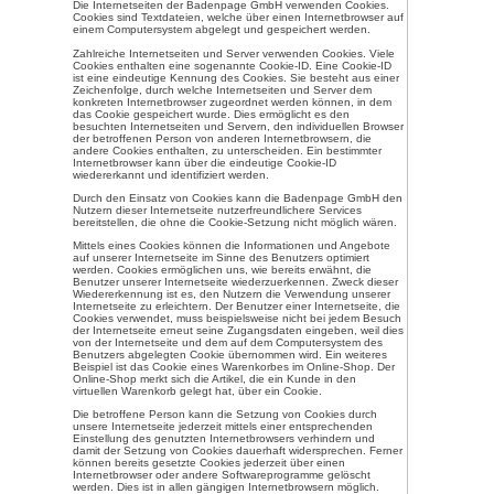
d) Einschränkung der Verarbeit
Einschränkung der Verarbeit
gespeicherter personenbezo
künftige Verarbeitung einzu
e) Profiling
Profiling ist jede Art der au
personenbezogener Daten, d
personenbezogenen Daten 
bestimmte persönliche Aspekt
Person beziehen, zu bewer
bezüglich Arbeitsleistung, w
persönlicher Vorlieben, Inte
Verhalten, Aufenthaltsort o
natürlichen Person zu anal
f) Pseudonymisierung