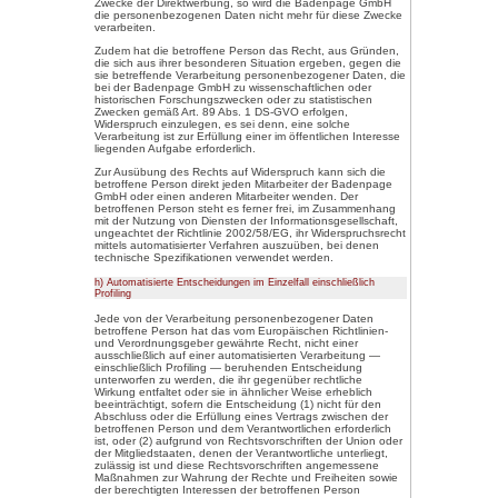
Funktionsfähigkeit unserer inf
und der Technik unserer Internet
um Strafverfolgungsbehörden im 
zur Strafverfolgung notwendigen
Diese anonym erhobenen Daten
durch die Badenpage GmbH daher
ferner mit dem Ziel ausgewertet
Datensicherheit in unserem Un
letztlich ein optimales Schutzni
personenbezogenen Daten siche
Daten der Server-Logfiles werde
betroffene Person angegeben
gespeichert.
5. Kontaktmöglichkeit über die Inter
Die Internetseite der Badenpa
gesetzlichen Vorschriften Angab
elektronische Kontaktaufnahm
eine unmittelbare Kommunikatio