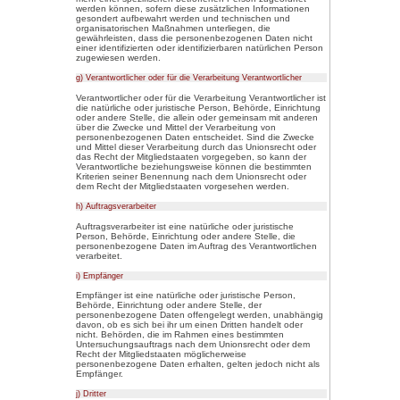
verständlich sein. Um dies zu g
die verwendeten Begrifflichkeite
Wir verwenden in dieser Datens
die folgenden Begriffe:
a) personenbezogene Daten
Personenbezogene Daten sin
auf eine identifizierte oder 
(im Folgenden „betroffene P
identifizierbar wird eine na
direkt oder indirekt, insbes
Kennung wie einem Namen,
Standortdaten, zu einer On
oder mehreren besonderen 
physischen, physiologische
wirtschaftlichen, kulturellen 
natürlichen Person sind, ide