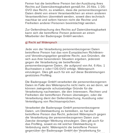
werden in den Logfiles des Serv
können die (1) verwendeten Bro
das vom zugreifenden System ve
die Internetseite, von welcher 
unsere Internetseite gelangt (so
Unterwebseiten, welche über ei
unserer Internetseite angesteue
die Uhrzeit eines Zugriffs auf die
Protokoll-Adresse (IP-Adresse), (
des zugreifenden Systems und (
Informationen, die der Gefahren
auf unsere informationstechnol
Bei der Nutzung dieser allgeme
zieht die Badenpage GmbH kein
betroffene Person. Diese Infor
benötigt, um (1) die Inhalte unse
auszuliefern, (2) die Inhalte uns
Werbung für diese zu optimieren