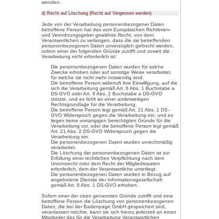
Tel.: 07805-910913
E-Mail: info@badenpage.de
Website: www.badenpage.de
3. Cookies
Die Internetseiten der Badenp
Cookies sind Textdateien, welch
einem Computersystem abgelegt
Zahlreiche Internetseiten und S
Cookies enthalten eine sogenan
ist eine eindeutige Kennung des
Zeichenfolge, durch welche Int
konkreten Internetbrowser zug
das Cookie gespeichert wurde. 
besuchten Internetseiten und Se
der betroffenen Person von and