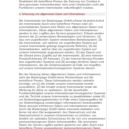
Pseudonymisierung ist die 
Daten in einer Weise, auf 
Daten ohne Hinzuziehung zus
mehr einer spezifischen be
werden können, sofern dies
gesondert aufbewahrt werd
organisatorischen Maßnahme
gewährleisten, dass die pe
einer identifizierten oder id
zugewiesen werden.
g) Verantwortlicher oder für di
Verantwortlicher oder für die
die natürliche oder juristis
oder andere Stelle, die all
über die Zwecke und Mittel 
personenbezogenen Daten e