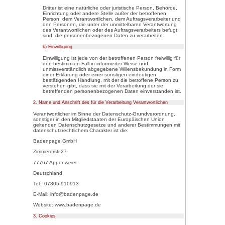
b) betroffene Person
Betroffene Person ist jede ide
natürliche Person, deren 
dem für die Verarbeitung Ver
werden.
c) Verarbeitung
Verarbeitung ist jeder mit od
Verfahren ausgeführte Vorg
Vorgangsreihe im Zusamme
Daten wie das Erheben, das
das Ordnen, die Speicheru
Veränderung, das Auslesen,
die Offenlegung durch Überm
andere Form der Bereitstell
Verknüpfung, die Einschrän
Vernichtung.