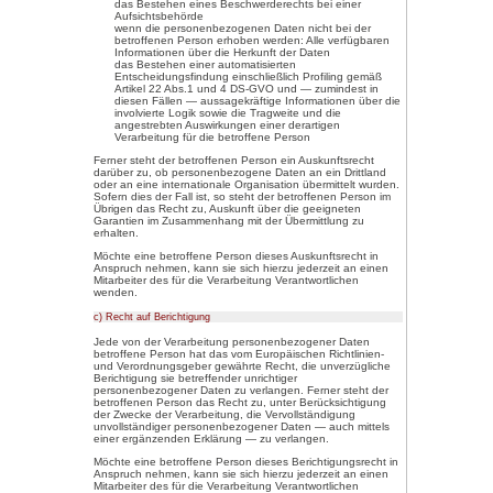
einer Erklärung oder einer 
bestätigenden Handlung, mit
verstehen gibt, dass sie mit
betreffenden personenbezo
2. Name und Anschrift des für die V
Verantwortlicher im Sinne der 
sonstiger in den Mitgliedstaate
geltenden Datenschutzgesetze 
datenschutzrechtlichem Charakter
Badenpage GmbH
Zimmererstr.27
77767 Appenweier
Deutschland