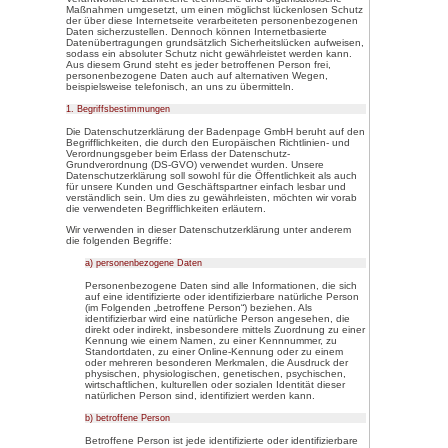
möglich. Sofern eine betroffen
unseres Unternehmens über unse
nehmen möchte, könnte jedoch 
personenbezogener Daten erforde
Verarbeitung personenbezogener
für eine solche Verarbeitung ke
wir generell eine Einwilligung d
Die Verarbeitung personenbezog
Namens, der Anschrift, E-Mail-
betroffenen Person, erfolgt stets
Datenschutz-Grundverordnung u
für die Badenpage GmbH gelten
Datenschutzbestimmungen. Mitte
möchte unser Unternehmen die Ö
und Zweck der von uns erhoben
personenbezogenen Daten infor
betroffene Personen mittels die
die ihnen zustehenden Rechte a