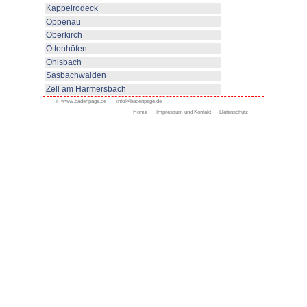
Maierhof
Bad Rippoldsau-Schapbach
Alle Ferienorte
Appenweier
Bad Peterstal-Griesbach
Bad Rippoldsau- Schapb
Ferienwohnungen
Gästezimmer
Urlaub auf dem Bauernhof
Ferienhäuser
Freie Termine
Durbach