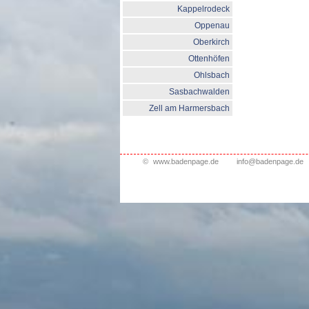
Kappelrodeck
Oppenau
Oberkirch
Ottenhöfen
Ohlsbach
Sasbachwalden
Zell am Harmersbach
©
www.badenpage.de
info@badenpage.de