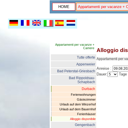
HOME
Appartamenti per vacanze + 
Appartamenti per vacanze +
Camere
Alloggio dis
Tutte offerte
Appartamenti per v
Appenweier
Anreise :
Bad Peterstal-Griesbach
Dauer:
Tage
Bad Rippoldsau-
Schapbach
Durbach
Ferienwohnungen
Gästezimmer
Urlaub auf dem Winzerhof
Urlaub auf dem Bauernhof
Ferienhäuser
Alloggio disponibile
Gengenbach