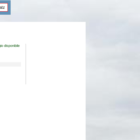
atz
io disponibile