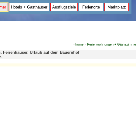
mer
Hotels + Gasthäuser
Ausflugsziele
Ferienorte
Marktplatz
>
home
>
Ferienwohnungen + Gästezimme
 Ferienhäuser, Urlaub auf dem Bauernhof
h