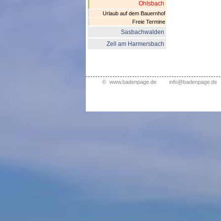
Ohlsbach
Urlaub auf dem Bauernhof
Freie Termine
Sasbachwalden
Zell am Harmersbach
©
www.badenpage.de
info@badenpage.de