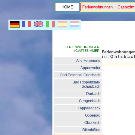
HOME
Ferienwohnungen + Gästezim
FERIENWOHNUNGEN
+GÄSTEZIMMER
Ferienwohnungen,
i n O h l s b a c 
Alle Ferienorte
Appenweier
Bad Peterstal-Griesbach
Bad Rippoldsau-
Schapbach
Durbach
Gengenbach
Kappelrodeck
Oppenau
Oberkirch
Ottenhöfen