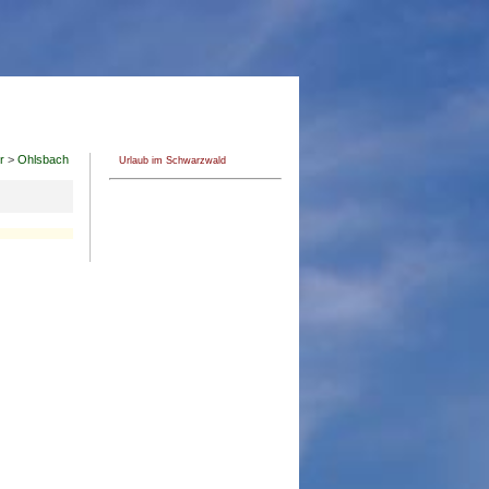
r
>
Ohlsbach
Urlaub im Schwarzwald