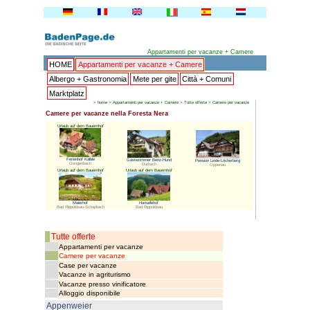
HOME
Appartamenti per v
Albergo + Gastronomia
Mete
Marktplatz
>
home
>
Appartamenti per v
Camere per vacanze nella Forest
Urlaub auf dem Bauernhof