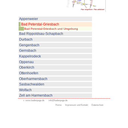
Rundwanderwege sind zwischen 
Zudem gibt es noch einen Prem
Panoramawegle
(4,1 Kilometer)
Die Routen sind von beeindruck
geprägt und überraschen beim 
eindrucksvolle Landschaftswech
Wiesen, auf Steinpfaden durch 
über die Höhen, vorbei an natür
sich seinen Premiumweg je nach
aussuchen. Immer aber erwartet
Naturerlebnis.
Mit allen fünf Sinnen tauchen s
Landschaft der Nationalparkreg
Weg können sie sich von der vie
regionalen Köstlichkeiten verwö