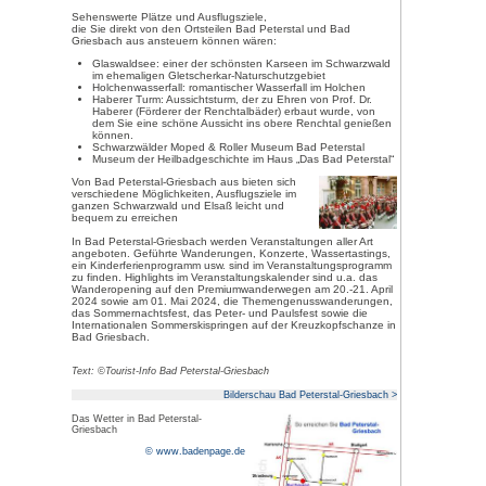
Wirbelsäule
rheumatisc
Erkrankung
Frauenerk
Psychosoma
Die Nationalparkgemeinde Bad Pe
Paradies für Wanderer und Natu
Erlebnis für Feinschmecker, Eld
Mountainbiker, Wellness- und 
familienfreundlicher Ferienort, "t
Geschmack das richtige Urlaubsz
Die Schwarzwälder Wandersinfo
Griesbach bietet Wanderfreunde
Premium-Wanderwege:
den
Himmelssteig
für Höhenver
für Weitblicker, den
Wiesenstei
Rundwanderweg
Teufelskanzel