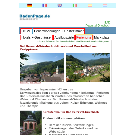
HOME
Ferienwohnungen + 
Hotels + Gasthäuser
Ausflu
>
home
>
Ferienorte
>
Bad Peters
Bad Peterstal-Griesbach - Miner
Kneippkurort