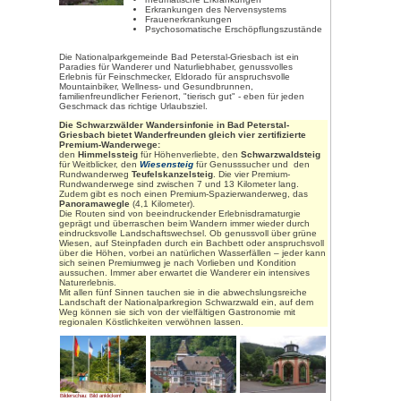
Bilderschau: Bild anklicken!
Umgeben von imposanten Höhe
Schwarzwaldes liegt der seit J
Bad Peterstal-Griesbach inmitt
Wein- und Obstlandes. Bad Peter
faszinierende Mischung aus Lebe
und Therapie.
Kuraufenthalt i
Zu den Indikat
Herz-und K
Erkrankung