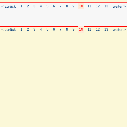
< zurück
1
2
3
4
5
6
7
8
9
10
11
12
13
weiter >
< zurück
1
2
3
4
5
6
7
8
9
10
11
12
13
weiter >