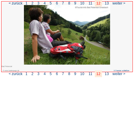
< zurück
1
2
3
4
5
6
7