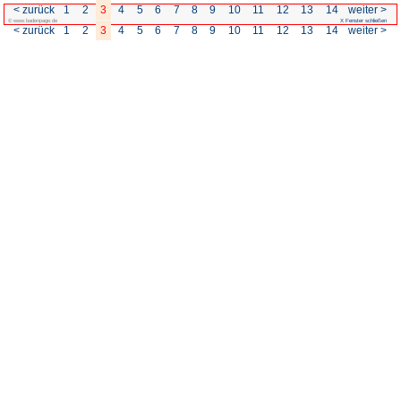
< zurück
1
2
3
4
5
6
7
© www.badenpage.de
< zurück
1
2
3
4
5
6
7